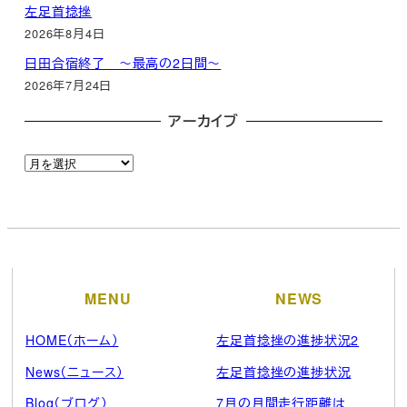
左足首捻挫
2026年8月4日
日田合宿終了 ～最高の2日間～
2026年7月24日
アーカイブ
ア
ー
カ
イ
ブ
MENU
NEWS
HOME（ホーム）
左足首捻挫の進捗状況2
News（ニュース）
左足首捻挫の進捗状況
Blog（ブログ）
7月の月間走行距離は