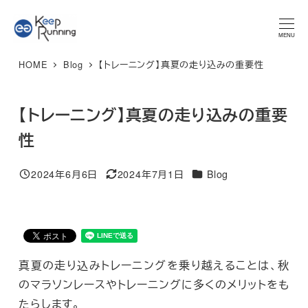
メ
★マラソンプラン 体験レッスン★ 特別限定価格 3,300円 → ご
予約はこちら
イ
MENU
ン
HOME
Blog
【トレーニング】真夏の走り込みの重要性
コ
ン
テ
【トレーニング】真夏の走り込みの重要
ン
性
ツ
へ
カテゴリー
2024年6月6日
2024年7月1日
Blog
投稿日
更新日
移
動
真夏の走り込みトレーニングを乗り越えることは、秋
のマラソンレースやトレーニングに多くのメリットをも
たらします。