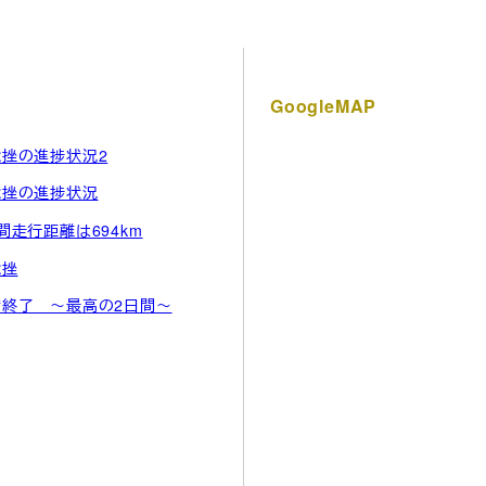
GoogleMAP
挫の進捗状況2
捻挫の進捗状況
間走行距離は694km
捻挫
宿終了 ～最高の2日間～