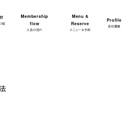
ンプラン 体験レッスン★ 特別限定価格 3,300円 → ご予
Membership
Menu &
ff
Profile
flow
Reserve
フ紹
会社概要
入会の流れ
メニュー＆予約
法