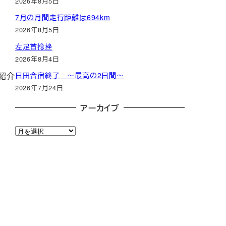
2026年8月5日
7月の月間走行距離は694km
2026年8月5日
左足首捻挫
2026年8月4日
紹介
日田合宿終了 ～最高の2日間～
2026年7月24日
アーカイブ
ア
ー
カ
イ
ブ