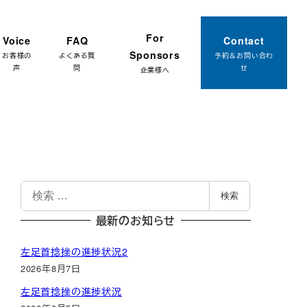
約はこちら
For
Voice
FAQ
Contact
Sponsors
お客様の
よくある質
予約＆お問い合わ
声
問
せ
企業様へ
検
検索
索
最新のお知らせ
左足首捻挫の進捗状況2
2026年8月7日
左足首捻挫の進捗状況