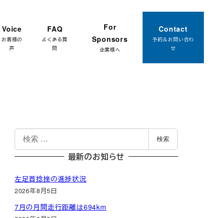
約はこちら
For
Voice
FAQ
Contact
Sponsors
お客様の
よくある質
予約＆お問い合わ
声
問
せ
企業様へ
検
検索
索
最新のお知らせ
左足首捻挫の進捗状況
2026年8月5日
7月の月間走行距離は694km