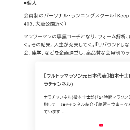
■個人
会員制のパーソナル・ランニングスクール「Keep R
403、大濠公園近く）
マンツーマンの専属コーチとなり、フォーム解析
く。その結果、人生が充実してく。『リバウンドし
会、座学、などを企画運営し、高品質な会員制のラ
【ウルトラマラソン元日本代表】楢木十士郎
ラチャンネル)
ナラチャンネル(楢木十士郎)『24時間マラソン
指して！』■チャンネル紹介・『練習－食事－ケ
ています…