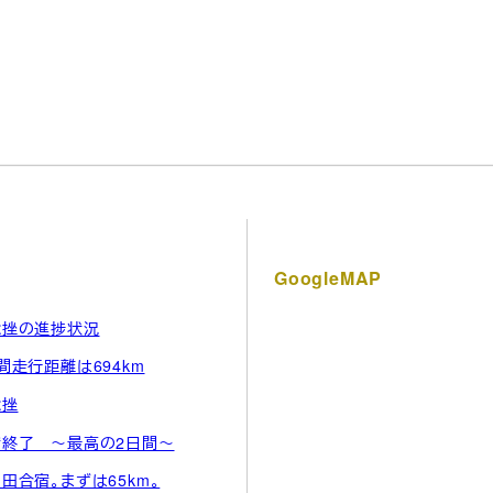
GoogleMAP
捻挫の進捗状況
間走行距離は694km
捻挫
宿終了 ～最高の2日間～
田合宿。まずは65km。