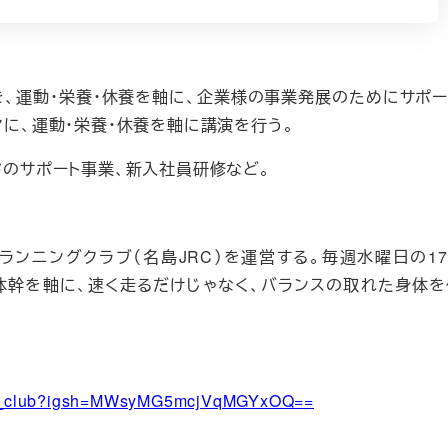
を、運動・栄養・休養を軸に、企業様の事業発展のためにサポー
マに、運動・栄養・休養を軸に講演を行う。
ドのサポート事業、新入社員研修など。
ンニングクラブ（名島JRC）を運営する。毎週水曜日の17:0
養・体幹を軸に、速く走るだけじゃなく、バランスの取れた身体を
ning_club?igsh=MWsyMG5mcjVqMGYxOQ==