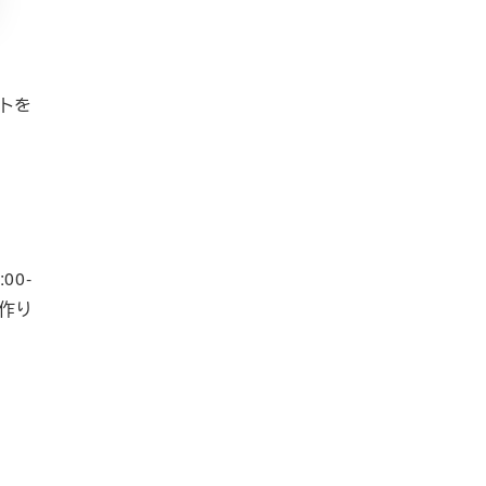
トを
0-
作り