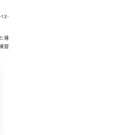
12-
と導
練習