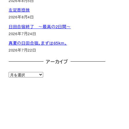
2026年8月5日
左足首捻挫
2026年8月4日
日田合宿終了 ～最高の2日間～
2026年7月24日
真夏の日田合宿。まずは65km。
2026年7月22日
アーカイブ
ア
ー
カ
イ
ブ