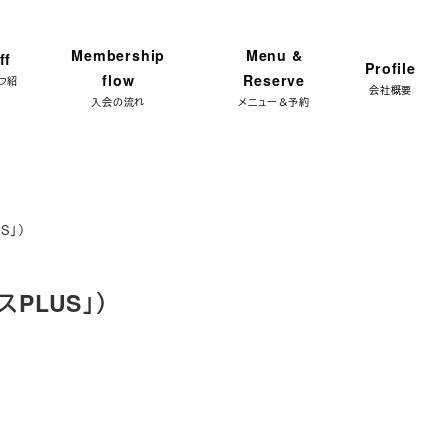
ンプラン 体験レッスン★ 特別限定価格 3,300円 → ご予
Membership
Menu &
ff
Profile
flow
Reserve
フ紹
会社概要
入会の流れ
メニュー＆予約
S」）
PLUS」）