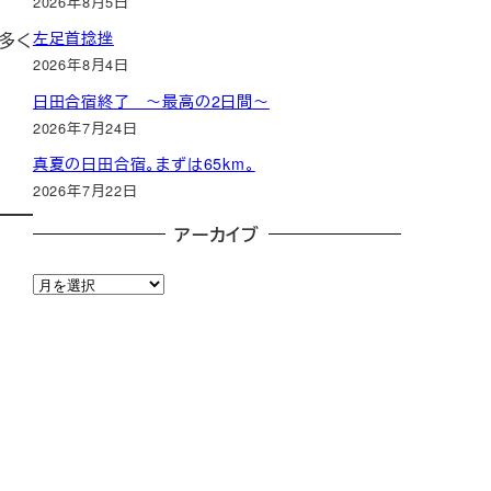
2026年8月5日
左足首捻挫
多く
2026年8月4日
日田合宿終了 ～最高の2日間～
2026年7月24日
真夏の日田合宿。まずは65km。
2026年7月22日
アーカイブ
ア
ー
カ
イ
ブ