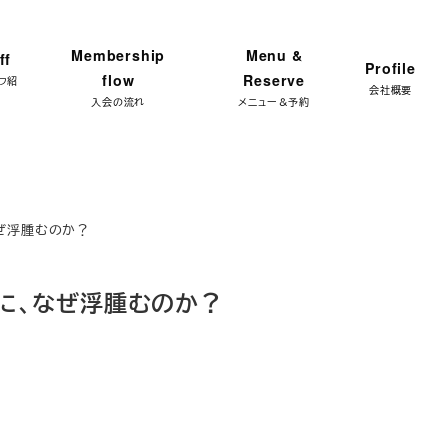
ンプラン 体験レッスン★ 特別限定価格 3,300円 → ご予
Membership
Menu &
ff
Profile
flow
Reserve
フ紹
会社概要
入会の流れ
メニュー＆予約
ぜ浮腫むのか？
に、なぜ浮腫むのか？