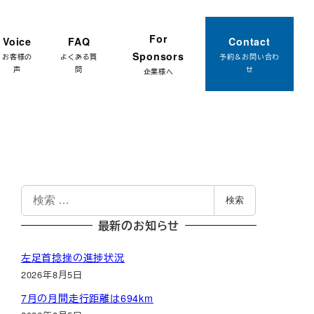
約はこちら
For
Voice
FAQ
Contact
Sponsors
お客様の
よくある質
予約＆お問い合わ
声
問
せ
企業様へ
検
検索
索
最新のお知らせ
左足首捻挫の進捗状況
2026年8月5日
7月の月間走行距離は694km