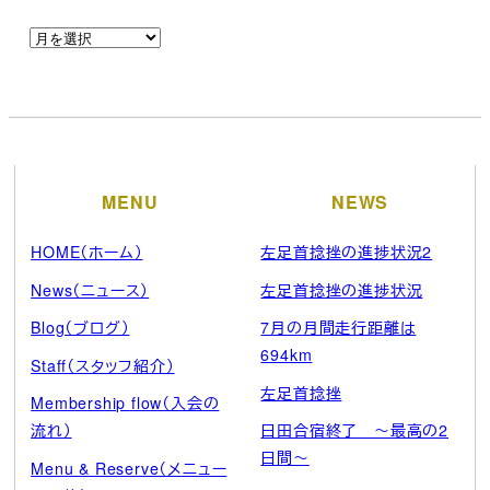
ア
ー
カ
イ
ブ
MENU
NEWS
HOME（ホーム）
左足首捻挫の進捗状況2
News（ニュース）
左足首捻挫の進捗状況
Blog（ブログ）
7月の月間走行距離は
694km
Staff（スタッフ紹介）
左足首捻挫
Membership flow（入会の
流れ）
日田合宿終了 ～最高の2
日間～
Menu & Reserve（メニュー