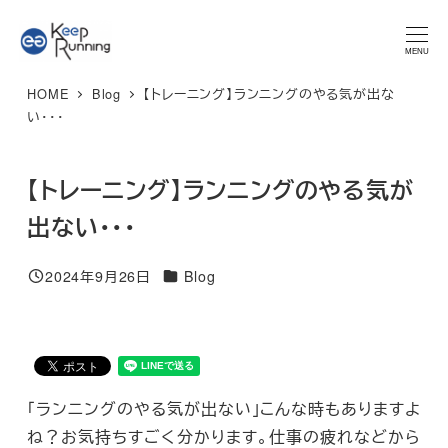
メ
★マラソンプラン 体験レッスン★ 特別限定価格 3,300円 → ご
予約はこちら
イ
MENU
ン
HOME
Blog
【トレーニング】ランニングのやる気が出な
コ
い・・・
ン
テ
【トレーニング】ランニングのやる気が
ン
ツ
出ない・・・
へ
移
カテゴリー
2024年9月26日
Blog
投稿日
動
「ランニングのやる気が出ない」こんな時もありますよ
ね？お気持ちすごく分かります。仕事の疲れなどから