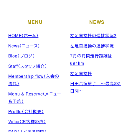
ブ
MENU
NEWS
HOME（ホーム）
左足首捻挫の進捗状況2
News（ニュース）
左足首捻挫の進捗状況
Blog（ブログ）
7月の月間走行距離は
694km
Staff（スタッフ紹介）
左足首捻挫
Membership flow（入会の
流れ）
日田合宿終了 ～最高の2
日間～
Menu & Reserve（メニュー
＆予約）
Profile（会社概要）
Voice（お客様の声）
FAQ（よくある質問）