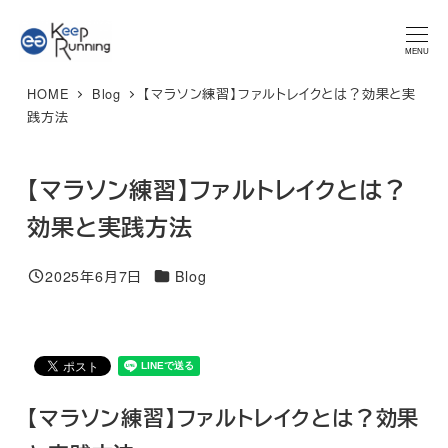
メ
★マラソンプラン 体験レッスン★ 特別限定価格 3,300円 → ご
予約はこちら
イ
MENU
ン
HOME
Blog
【マラソン練習】ファルトレイクとは？効果と実
コ
践方法
ン
テ
【マラソン練習】ファルトレイクとは？
ン
ツ
効果と実践方法
へ
移
カテゴリー
2025年6月7日
Blog
投稿日
動
【マラソン練習】ファルトレイクとは？効果