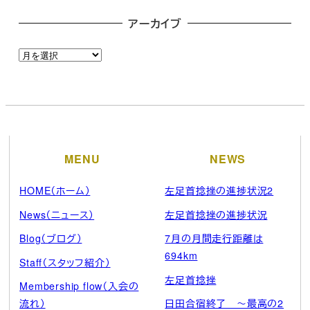
アーカイブ
ア
ー
カ
イ
ブ
MENU
NEWS
HOME（ホーム）
左足首捻挫の進捗状況2
News（ニュース）
左足首捻挫の進捗状況
Blog（ブログ）
7月の月間走行距離は
694km
Staff（スタッフ紹介）
左足首捻挫
Membership flow（入会の
流れ）
日田合宿終了 ～最高の2