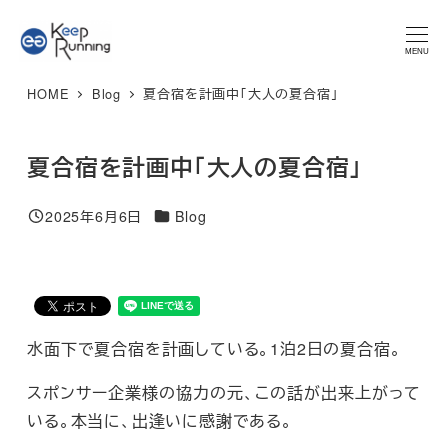
メ
★マラソンプラン 体験レッスン★ 特別限定価格 3,300円 → ご
予約はこちら
イ
MENU
ン
HOME
Blog
夏合宿を計画中「大人の夏合宿」
コ
ン
テ
夏合宿を計画中「大人の夏合宿」
ン
カテゴリー
ツ
2025年6月6日
Blog
投稿日
へ
移
動
水面下で夏合宿を計画している。1泊2日の夏合宿。
スポンサー企業様の協力の元、この話が出来上がって
いる。本当に、出逢いに感謝である。