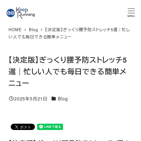
メ
★マラソンプラン 体験レッスン★ 特別限定価格 3,300円 → ご
予約はこちら
イ
MENU
ン
HOME
Blog
【決定版】ぎっくり腰予防ストレッチ5選｜忙し
コ
い人でも毎日できる簡単メニュー
ン
テ
【決定版】ぎっくり腰予防ストレッチ5
ン
ツ
選｜忙しい人でも毎日できる簡単メ
へ
ニュー
移
動
カテゴリー
2025年5月21日
Blog
投稿日