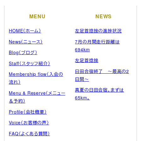
ブ
MENU
NEWS
HOME（ホーム）
左足首捻挫の進捗状況
News（ニュース）
7月の月間走行距離は
694km
Blog（ブログ）
左足首捻挫
Staff（スタッフ紹介）
日田合宿終了 ～最高の2
Membership flow（入会の
日間～
流れ）
真夏の日田合宿。まずは
Menu & Reserve（メニュー
65km。
＆予約）
Profile（会社概要）
Voice（お客様の声）
FAQ（よくある質問）