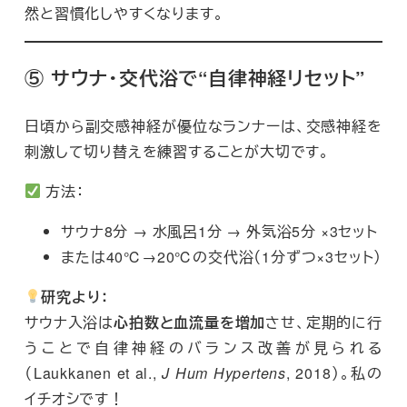
然と習慣化しやすくなります。
⑤ サウナ・交代浴で“自律神経リセット”
日頃から副交感神経が優位なランナーは、交感神経を
刺激して切り替えを練習することが大切です。
方法：
サウナ8分 → 水風呂1分 → 外気浴5分 ×3セット
または40℃→20℃の交代浴（1分ずつ×3セット）
研究より：
サウナ入浴は
心拍数と血流量を増加
させ、定期的に行
うことで自律神経のバランス改善が見られる
（Laukkanen et al.,
J Hum Hypertens
, 2018）。私の
イチオシです！