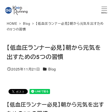
メ
★マラソンプラン 体験レッスン★ 特別限定価格 3,300円 → ご
予約はこちら
イ
MENU
ン
HOME
Blog
【低血圧ランナー必見】朝から元気を出すため
コ
の5つの習慣
ン
テ
【低血圧ランナー必見】朝から元気を
ン
ツ
出すための5つの習慣
へ
移
カテゴリー
2025年11月21日
Blog
投稿日
動
【低血圧ランナー必見】朝から元気を出す