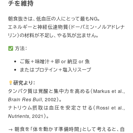
チを維持
朝食抜きは、低血圧の人にとって最もNG。
エネルギーと神経伝達物質（ドーパミン・ノルアドレナ
リン）の材料が不足し、やる気が出ません。
方法：
ご飯＋味噌汁＋卵 or 納豆 or 魚
またはプロテイン＋塩入りスープ
研究より：
タンパク質は覚醒と集中力を高める（Markus et al.,
Brain Res Bull
, 2002）。
ナトリウム摂取は血圧を安定させる（Rossi et al.,
Nutrients
, 2021）。
→ 朝食を「体を動かす準備時間」として考えると、自