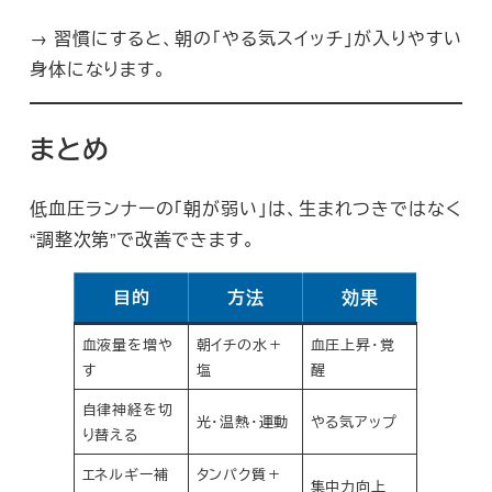
→ 習慣にすると、朝の「やる気スイッチ」が入りやすい
身体になります。
まとめ
低血圧ランナーの「朝が弱い」は、生まれつきではなく
“調整次第”で改善できます。
目的
方法
効果
血液量を増や
朝イチの水＋
血圧上昇・覚
す
塩
醒
自律神経を切
光・温熱・運動
やる気アップ
り替える
エネルギー補
タンパク質＋
集中力向上