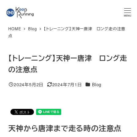
メ
★マラソンプラン 体験レッスン★ 特別限定価格 3,300円 → ご
予約はこちら
イ
MENU
ン
HOME
Blog
【トレーニング】天神ー唐津 ロング走の注意
コ
点
ン
テ
【トレーニング】天神ー唐津 ロング走
ン
ツ
の注意点
へ
移
カテゴリー
2024年5月2日
2024年7月1日
Blog
投稿日
更新日
動
天神から唐津まで走る時の注意点