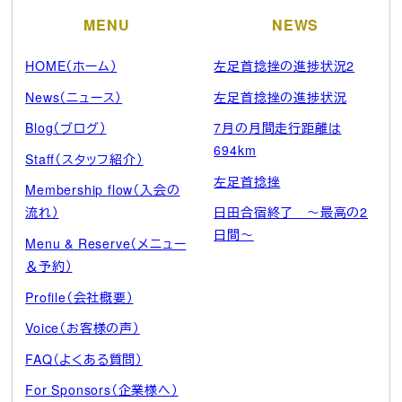
MENU
NEWS
HOME（ホーム）
左足首捻挫の進捗状況2
News（ニュース）
左足首捻挫の進捗状況
Blog（ブログ）
7月の月間走行距離は
694km
Staff（スタッフ紹介）
左足首捻挫
Membership flow（入会の
流れ）
日田合宿終了 ～最高の2
日間～
Menu & Reserve（メニュー
＆予約）
Profile（会社概要）
Voice（お客様の声）
FAQ（よくある質問）
For Sponsors（企業様へ）