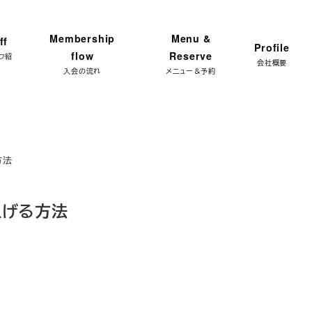
ンプラン 体験レッスン★ 特別限定価格 3,300円 → ご予
Membership
Menu &
ff
Profile
flow
Reserve
フ紹
会社概要
入会の流れ
メニュー＆予約
方法
上げる方法