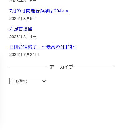
2026年8月5日
7月の月間走行距離は694km
2026年8月5日
左足首捻挫
2026年8月4日
日田合宿終了 ～最高の2日間～
2026年7月24日
アーカイブ
ア
ー
カ
イ
ブ