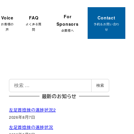
約はこちら
For
Voice
FAQ
Contact
Sponsors
お客様の
よくある質
予約＆お問い合わ
声
問
せ
企業様へ
検
検索
索
最新のお知らせ
左足首捻挫の進捗状況2
2026年8月7日
左足首捻挫の進捗状況