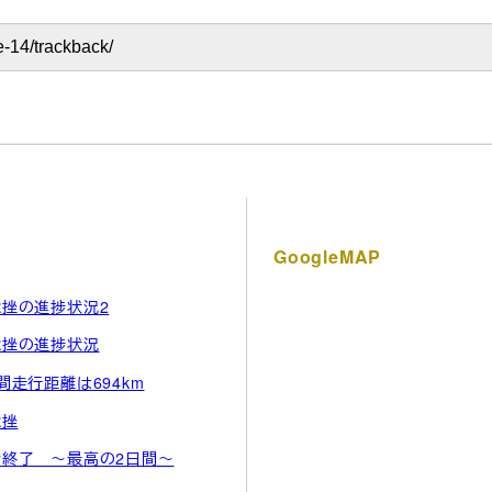
GoogleMAP
挫の進捗状況2
捻挫の進捗状況
間走行距離は694km
捻挫
宿終了 ～最高の2日間～