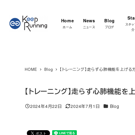
メ
★マラソ
イ
Sta
Home
News
Blog
ン
スタッ
ホーム
ニュース
ブログ
介
コ
ン
テ
ン
ツ
HOME
Blog
【トレーニング】走らず心肺機能を上げる
へ
移
【トレーニング】走らず心肺機能を
動
カテゴリー
2024年4月22日
2024年7月1日
Blog
投稿日
更新日