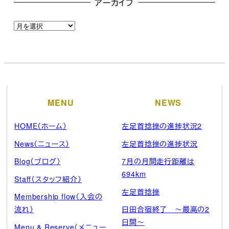
アーカイブ
ア
ー
カ
イ
ブ
MENU
NEWS
HOME（ホーム）
左足首捻挫の進捗状況2
News（ニュース）
左足首捻挫の進捗状況
Blog（ブログ）
7月の月間走行距離は
694km
Staff（スタッフ紹介）
左足首捻挫
Membership flow（入会の
流れ）
日田合宿終了 ～最高の2
日間～
Menu & Reserve（メニュー