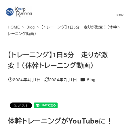
メ
★マラソンプラン 体験レッスン★ 特別限定価格 3,300円 → ご
予約はこちら
イ
MENU
ン
HOME
Blog
【トレーニング】1日5分 走りが激変！（体幹ト
コ
レーニング動画）
ン
テ
【トレーニング】1日5分 走りが激
ン
ツ
変！（体幹トレーニング動画）
へ
移
カテゴリー
2024年4月1日
2024年7月1日
Blog
投稿日
更新日
動
体幹トレーニングがYouTubeに！