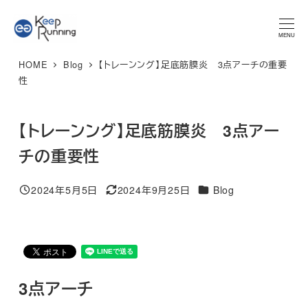
メ
★マラソンプラン 体験レッスン★ 特別限定価格 3,300円 → ご
予約はこちら
イ
MENU
ン
HOME
Blog
【トレーンング】足底筋膜炎 3点アーチの重要
コ
性
ン
テ
【トレーンング】足底筋膜炎 3点アー
ン
ツ
チの重要性
へ
移
カテゴリー
2024年5月5日
2024年9月25日
Blog
投稿日
更新日
動
3点アーチ