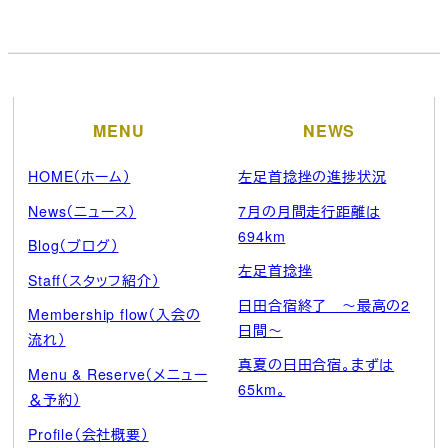
ー
カ
イ
ブ
MENU
NEWS
HOME（ホーム）
左足首捻挫の進捗状況
News（ニュース）
7月の月間走行距離は
694km
Blog（ブログ）
左足首捻挫
Staff（スタッフ紹介）
日田合宿終了 ～最高の2
Membership flow（入会の
日間～
流れ）
真夏の日田合宿。まずは
Menu & Reserve（メニュー
65km。
＆予約）
Profile（会社概要）