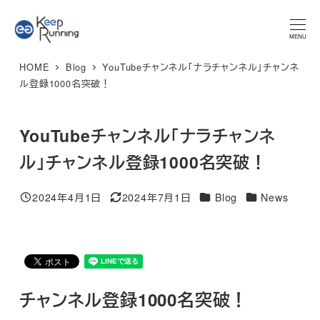
メ
★マラソンプラン 体験レッスン★ 特別限定価格 3,300円 → ご
予約はこちら
イ
MENU
ン
HOME
Blog
YouTubeチャンネル「ナラチャンネル」チャンネ
コ
ル登録1000名突破！
ン
テ
YouTubeチャンネル「ナラチャンネ
ン
ツ
ル」チャンネル登録1000名突破！
へ
移
カテゴリー
カテゴリー
2024年4月1日
2024年7月1日
Blog
News
投稿日
更新日
動
チャンネル登録1000名突破！