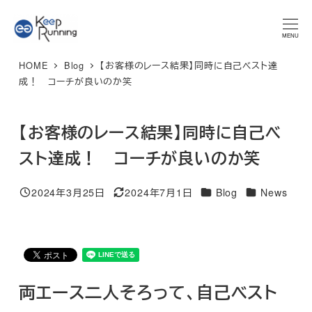
メ
★マラソンプラン 体験レッスン★ 特別限定価格 3,300円 → ご
予約はこちら
イ
MENU
ン
HOME
Blog
【お客様のレース結果】同時に自己ベスト達
コ
成！ コーチが良いのか笑
ン
テ
【お客様のレース結果】同時に自己ベ
ン
ツ
スト達成！ コーチが良いのか笑
へ
移
カテゴリー
カテゴリー
2024年3月25日
2024年7月1日
Blog
News
投稿日
更新日
動
両エース二人そろって、自己ベスト