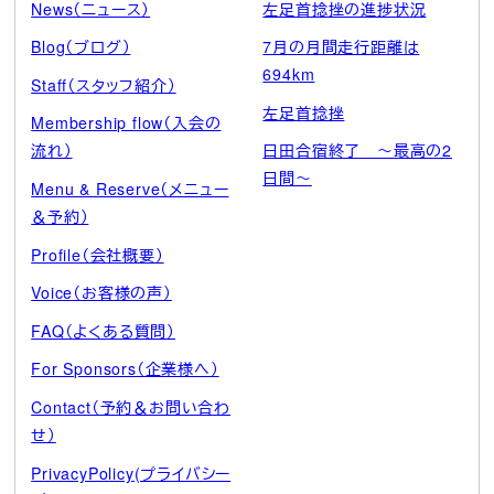
News（ニュース）
左足首捻挫の進捗状況
Blog（ブログ）
7月の月間走行距離は
694km
Staff（スタッフ紹介）
左足首捻挫
Membership flow（入会の
流れ）
日田合宿終了 ～最高の2
日間～
Menu & Reserve（メニュー
＆予約）
Profile（会社概要）
Voice（お客様の声）
FAQ（よくある質問）
For Sponsors（企業様へ）
Contact（予約＆お問い合わ
せ）
PrivacyPolicy(プライバシー