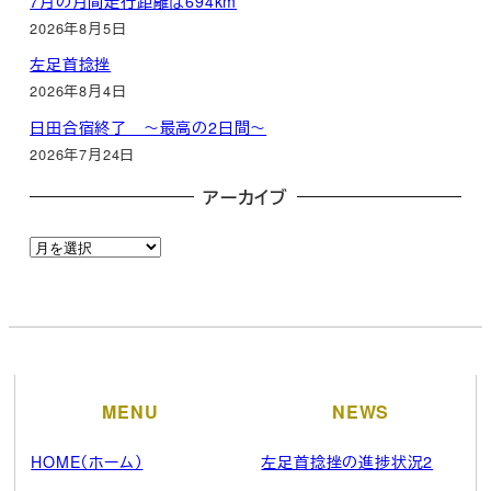
7月の月間走行距離は694km
2026年8月5日
左足首捻挫
2026年8月4日
日田合宿終了 ～最高の2日間～
2026年7月24日
アーカイブ
ア
ー
カ
イ
ブ
MENU
NEWS
HOME（ホーム）
左足首捻挫の進捗状況2