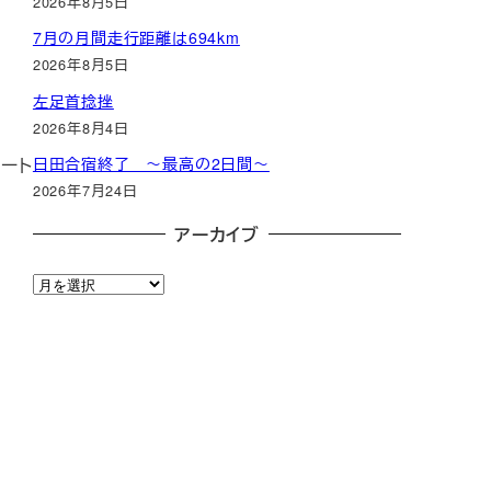
2026年8月5日
7月の月間走行距離は694km
2026年8月5日
左足首捻挫
2026年8月4日
ート
日田合宿終了 ～最高の2日間～
2026年7月24日
アーカイブ
ア
ー
カ
イ
ブ