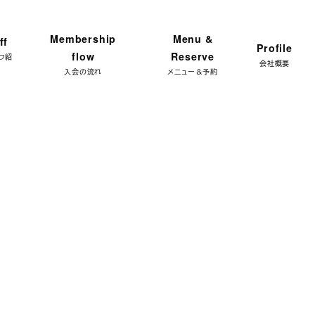
ンプラン 体験レッスン★ 特別限定価格 3,300円 → ご予
Membership
Menu &
ff
Profile
flow
Reserve
フ紹
会社概要
入会の流れ
メニュー＆予約