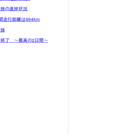
捻挫の進捗状況
間走行距離は694km
捻挫
宿終了 ～最高の2日間～