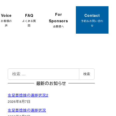
約はこちら
For
Voice
FAQ
Contact
Sponsors
お客様の
よくある質
予約＆お問い合わ
声
問
せ
企業様へ
検
検索
索
最新のお知らせ
左足首捻挫の進捗状況2
2026年8月7日
左足首捻挫の進捗状況