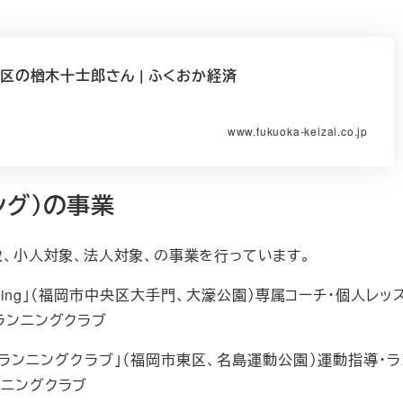
区の楢木十士郎さん | ふくおか経済
www.fukuoka-keizai.co.jp
ニング）の事業
人対象、小人対象、法人対象、の事業を行っています。
ning」（福岡市中央区大手門、大濠公園）専属コーチ・個人レッ
ランニングクラブ
.ランニングクラブ」（福岡市東区、名島運動公園）運動指導・ラ
ンニングクラブ