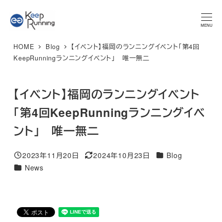
メ
★マラソンプラン 体験レッスン★ 特別限定価格 3,300円 → ご
予約はこちら
イ
MENU
ン
HOME
Blog
【イベント】福岡のランニングイベント「第4回
コ
KeepRunningランニングイベント」 唯一無二
ン
テ
【イベント】福岡のランニングイベント
ン
ツ
「第4回KeepRunningランニングイベ
へ
ント」 唯一無二
移
動
カテゴリー
2023年11月20日
2024年10月23日
Blog
投稿日
更新日
カテゴリー
News