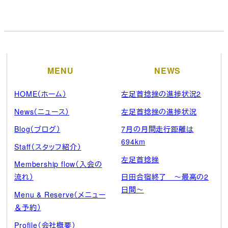
ー
カ
イ
ブ
MENU
NEWS
HOME（ホーム）
左足首捻挫の進捗状況2
News（ニュース）
左足首捻挫の進捗状況
Blog（ブログ）
7月の月間走行距離は
694km
Staff（スタッフ紹介）
左足首捻挫
Membership flow（入会の
流れ）
日田合宿終了 ～最高の2
日間～
Menu & Reserve（メニュー
＆予約）
Profile（会社概要）