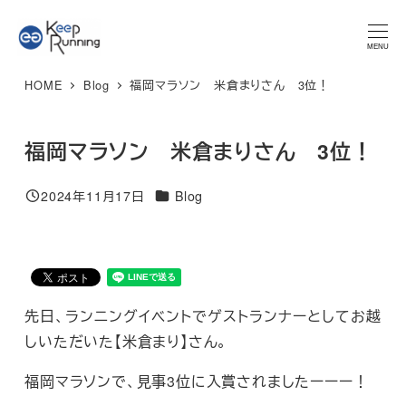
メ
★マラソンプラン 体験レッスン★ 特別限定価格 3,300円 → ご
予約はこちら
イ
MENU
ン
HOME
Blog
福岡マラソン 米倉まりさん 3位！
コ
ン
テ
福岡マラソン 米倉まりさん 3位！
ン
カテゴリー
ツ
2024年11月17日
Blog
投稿日
へ
移
動
先日、ランニングイベントでゲストランナーとしてお越
しいただいた【米倉まり】さん。
福岡マラソンで、見事3位に入賞されましたーーー！