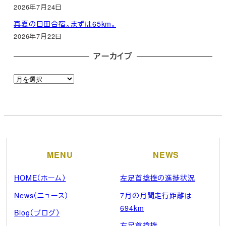
2026年7月24日
真夏の日田合宿。まずは65km。
2026年7月22日
アーカイブ
ア
ー
カ
イ
ブ
MENU
NEWS
HOME（ホーム）
左足首捻挫の進捗状況
News（ニュース）
7月の月間走行距離は
694km
Blog（ブログ）
左足首捻挫