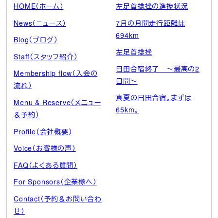
HOME（ホーム）
左足首捻挫の進捗状況
News（ニュース）
7月の月間走行距離は
694km
Blog（ブログ）
左足首捻挫
Staff（スタッフ紹介）
日田合宿終了 ～最高の2
Membership flow（入会の
日間～
流れ）
真夏の日田合宿。まずは
Menu & Reserve（メニュー
65km。
＆予約）
Profile（会社概要）
Voice（お客様の声）
FAQ（よくある質問）
For Sponsors（企業様へ）
Contact（予約＆お問い合わ
せ）