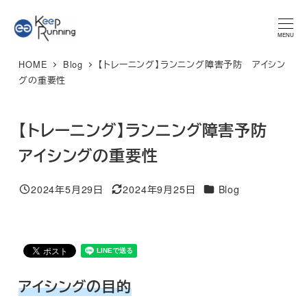
メ
★マラソンプラン 体験レッスン★ 特別限定価格 3,300円 → ご
予約はこちら
イ
MENU
ン
HOME
Blog
【トレーニング】ランニング障害予防 アイシン
コ
グの重要性
ン
テ
【トレーニング】ランニング障害予防
ン
ツ
アイシングの重要性
へ
移
カテゴリー
2024年5月29日
2024年9月25日
Blog
投稿日
更新日
動
アイシングの目的