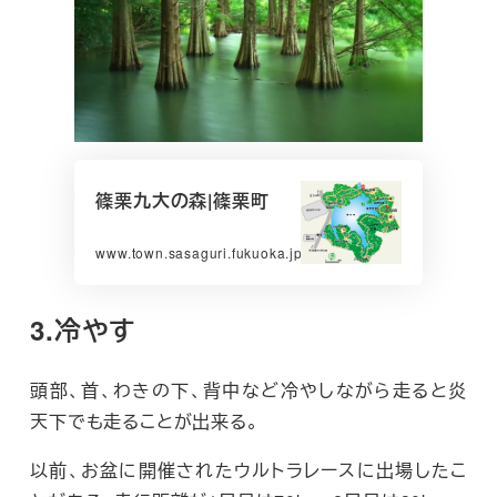
篠栗九大の森|篠栗町
www.town.sasaguri.fukuoka.jp
3.冷やす
頭部、首、わきの下、背中など冷やしながら走ると炎
天下でも走ることが出来る。
以前、お盆に開催されたウルトラレースに出場したこ