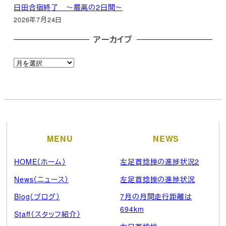
日田合宿終了 ～最高の2日間～
2026年7月24日
アーカイブ
ア
ー
カ
イ
ブ
MENU
NEWS
HOME（ホーム）
左足首捻挫の進捗状況2
News（ニュース）
左足首捻挫の進捗状況
Blog（ブログ）
7月の月間走行距離は
694km
Staff（スタッフ紹介）