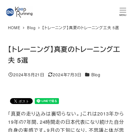
メ
★マラソンプラン 体験レッスン★ 特別限定価格 3,300円 → ご
予約はこちら
イ
MENU
ン
HOME
Blog
【トレーニング】真夏のトレーニング工夫 5選
コ
ン
テ
【トレーニング】真夏のトレーニング工
ン
夫 5選
ツ
へ
カテゴリー
2024年5月21日
2024年7月3日
Blog
投稿日
更新日
移
動
「真夏の走り込みは裏切らない。」これは2013年から
19年の7年間、24時間走の日本代表になり続けた自分
自身の実感です。9月の下旬になり、不思議と体が思