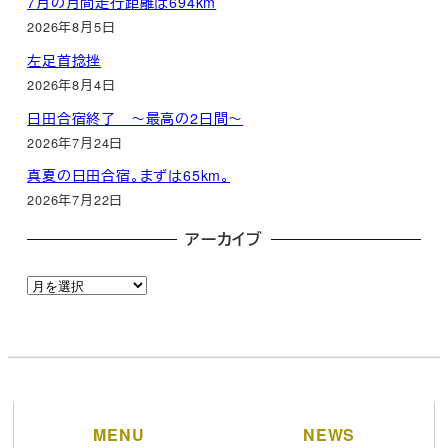
7月の月間走行距離は694km
2026年8月5日
左足首捻挫
2026年8月4日
日田合宿終了 ～最高の2日間～
2026年7月24日
真夏の日田合宿。まずは65km。
2026年7月22日
アーカイブ
ア
ー
カ
イ
ブ
MENU
NEWS