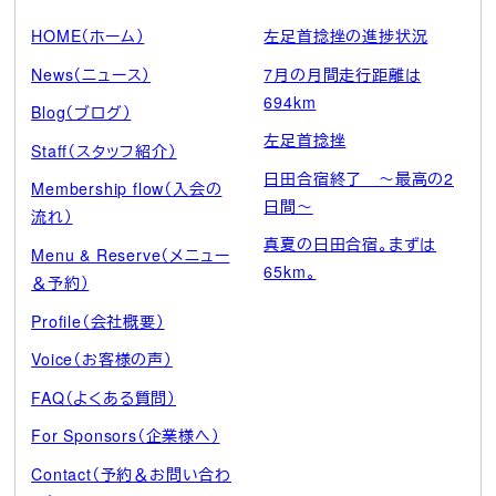
HOME（ホーム）
左足首捻挫の進捗状況
News（ニュース）
7月の月間走行距離は
694km
Blog（ブログ）
左足首捻挫
Staff（スタッフ紹介）
日田合宿終了 ～最高の2
Membership flow（入会の
日間～
流れ）
真夏の日田合宿。まずは
Menu & Reserve（メニュー
65km。
＆予約）
Profile（会社概要）
Voice（お客様の声）
FAQ（よくある質問）
For Sponsors（企業様へ）
Contact（予約＆お問い合わ