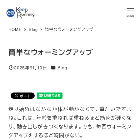
メ
★マラソンプラン 体験レッスン★ 特別限定価格 3,300円 → ご
予約はこちら
イ
MENU
ン
HOME
Blog
簡単なウォーミングアップ
コ
ン
テ
簡単なウォーミングアップ
ン
カテゴリー
ツ
2025年6月10日
Blog
投稿日
へ
移
動
走り始めはなかなか体が動かなくて、重たいですよ
ね。これは、年齢を重ねれば重ねるほど筋肉が硬くな
り、動き出しがきつくなります。でも、毎回ウォーミン
グアップをするほど時間がない。