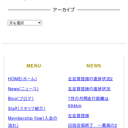
アーカイブ
ア
ー
カ
イ
ブ
MENU
NEWS
HOME（ホーム）
左足首捻挫の進捗状況2
News（ニュース）
左足首捻挫の進捗状況
Blog（ブログ）
7月の月間走行距離は
694km
Staff（スタッフ紹介）
左足首捻挫
Membership flow（入会の
流れ）
日田合宿終了 ～最高の2