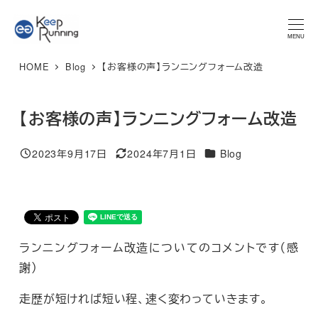
メ
★マラソンプラン 体験レッスン★ 特別限定価格 3,300円 → ご
予約はこちら
イ
MENU
ン
HOME
Blog
【お客様の声】ランニングフォーム改造
コ
ン
テ
【お客様の声】ランニングフォーム改造
ン
カテゴリー
ツ
2023年9月17日
2024年7月1日
Blog
投稿日
更新日
へ
移
動
ランニングフォーム改造についてのコメントです（感
謝）
走歴が短ければ短い程、速く変わっていきます。