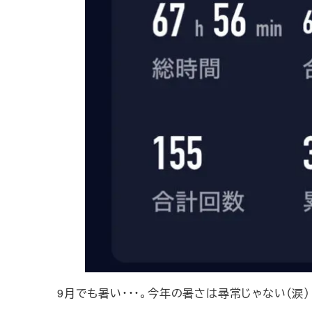
9月でも暑い・・・。今年の暑さは尋常じゃない（涙）