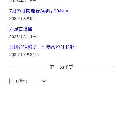
2026年8月5日
7月の月間走行距離は694km
2026年8月5日
左足首捻挫
2026年8月4日
日田合宿終了 ～最高の2日間～
2026年7月24日
アーカイブ
ア
ー
カ
イ
ブ