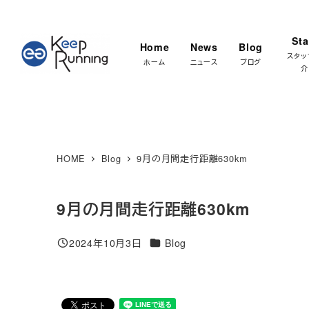
メ
★マラソ
イ
Sta
Home
News
Blog
ン
スタッ
ホーム
ニュース
ブログ
介
コ
ン
テ
ン
ツ
HOME
Blog
9月の月間走行距離630km
へ
移
9月の月間走行距離630km
動
カテゴリー
2024年10月3日
Blog
投稿日