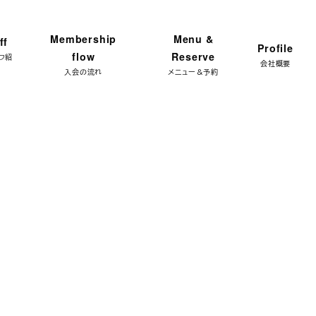
ンプラン 体験レッスン★ 特別限定価格 3,300円 → ご予
Membership
Menu &
ff
Profile
flow
Reserve
フ紹
会社概要
入会の流れ
メニュー＆予約