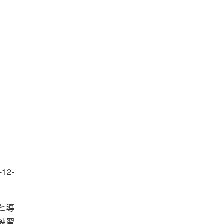
12-
と導
練習