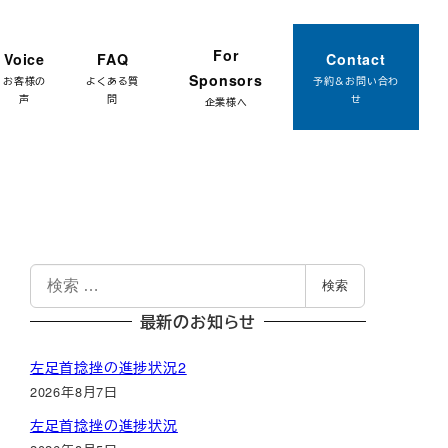
約はこちら
For
Voice
FAQ
Contact
Sponsors
お客様の
よくある質
予約＆お問い合わ
声
問
せ
企業様へ
検
検索
索
最新のお知らせ
左足首捻挫の進捗状況2
2026年8月7日
左足首捻挫の進捗状況