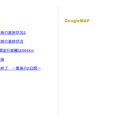
GoogleMAP
挫の進捗状況2
捻挫の進捗状況
間走行距離は694km
捻挫
宿終了 ～最高の2日間～