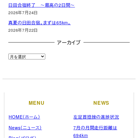
日田合宿終了 ～最高の2日間～
2026年7月24日
真夏の日田合宿。まずは65km。
2026年7月22日
アーカイブ
ア
ー
カ
イ
ブ
MENU
NEWS
HOME（ホーム）
左足首捻挫の進捗状況
News（ニュース）
7月の月間走行距離は
694km