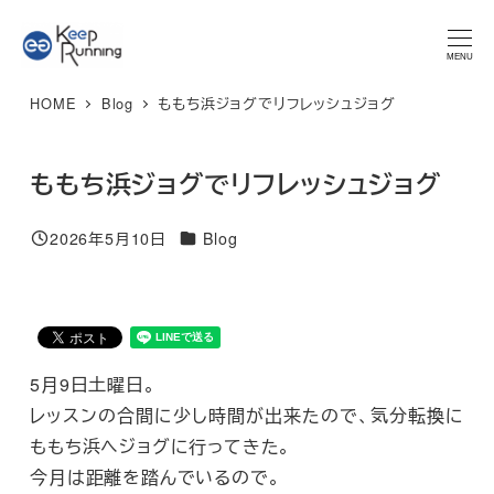
メ
★マラソンプラン 体験レッスン★ 特別限定価格 3,300円 → ご
予約はこちら
イ
MENU
ン
HOME
Blog
ももち浜ジョグでリフレッシュジョグ
コ
ン
テ
ももち浜ジョグでリフレッシュジョグ
ン
カテゴリー
ツ
2026年5月10日
Blog
投稿日
へ
移
動
5月9日土曜日。
レッスンの合間に少し時間が出来たので、気分転換に
ももち浜へジョグに行ってきた。
今月は距離を踏んでいるので。