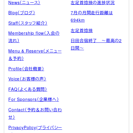
News（ニュース）
左足首捻挫の進捗状況
Blog（ブログ）
7月の月間走行距離は
694km
Staff（スタッフ紹介）
左足首捻挫
Membership flow（入会の
流れ）
日田合宿終了 ～最高の2
日間～
Menu & Reserve（メニュー
＆予約）
Profile（会社概要）
Voice（お客様の声）
FAQ（よくある質問）
For Sponsors（企業様へ）
Contact（予約＆お問い合わ
せ）
PrivacyPolicy(プライバシー