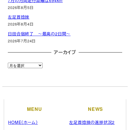
7月の月間走行距離は694km
2026年8月5日
左足首捻挫
2026年8月4日
日田合宿終了 ～最高の2日間～
2026年7月24日
アーカイブ
ア
ー
カ
イ
ブ
MENU
NEWS
HOME（ホーム）
左足首捻挫の進捗状況2