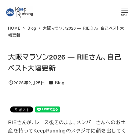
メ
★マラソンプラン 体験レッスン★ 特別限定価格 3,300円 → ご
予約はこちら
イ
MENU
ン
HOME
Blog
大阪マラソン2026 ― RIEさん、自己ベスト大
コ
幅更新
ン
テ
大阪マラソン2026 ― RIEさん、自己
ン
ツ
ベスト大幅更新
へ
移
カテゴリー
2026年2月25日
Blog
投稿日
動
RIEさんが、レース後そのまま、メンバーさんへのお土
産を持ってKeepRunningのスタジオに顔を出してく